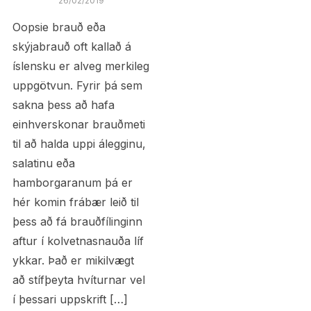
26/02/2019
Oopsie brauð eða
skýjabrauð oft kallað á
íslensku er alveg merkileg
uppgötvun. Fyrir þá sem
sakna þess að hafa
einhverskonar brauðmeti
til að halda uppi álegginu,
salatinu eða
hamborgaranum þá er
hér komin frábær leið til
þess að fá brauðfílinginn
aftur í kolvetnasnauða líf
ykkar. Það er mikilvægt
að stífþeyta hvíturnar vel
í þessari uppskrift […]