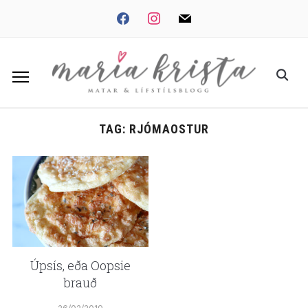
Skip
facebook
instagram
mail
to
content
Search
for:
TAG:
RJÓMAOSTUR
Úpsís, eða Oopsie
brauð