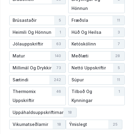
Hönnun
Brúsastaðir
Fræðsla
5
11
Heimili Og Hönnun
Húð Og Heilsa
1
3
Jólauppskriftir
Ketóskólinn
63
7
Matur
Meðlæti
140
28
Millimál Og Drykkir
Nettó Uppskriftir
73
5
Sætindi
Súpur
242
11
Thermomix
Tilboð Og
46
1
Uppskriftir
Kynningar
Uppáhaldsuppskriftirnar
18
Vikumatseðlarnir
Ýmislegt
18
25