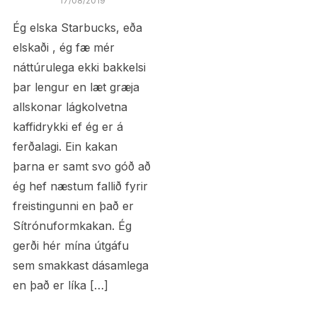
17/08/2019
Ég elska Starbucks, eða
elskaði , ég fæ mér
náttúrulega ekki bakkelsi
þar lengur en læt græja
allskonar lágkolvetna
kaffidrykki ef ég er á
ferðalagi. Ein kakan
þarna er samt svo góð að
ég hef næstum fallið fyrir
freistingunni en það er
Sítrónuformkakan. Ég
gerði hér mína útgáfu
sem smakkast dásamlega
en það er líka […]