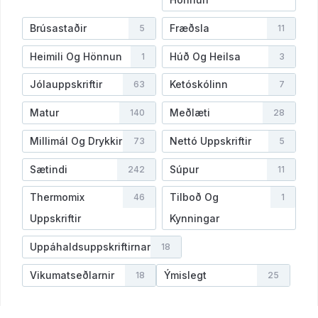
Brúsastaðir
Fræðsla
5
11
Heimili Og Hönnun
Húð Og Heilsa
1
3
Jólauppskriftir
Ketóskólinn
63
7
Matur
Meðlæti
140
28
Millimál Og Drykkir
Nettó Uppskriftir
73
5
Sætindi
Súpur
242
11
Thermomix
Tilboð Og
46
1
Uppskriftir
Kynningar
Uppáhaldsuppskriftirnar
18
Vikumatseðlarnir
Ýmislegt
18
25